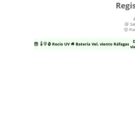
Regis
Sal
Pue
D
Rocío
UV
Batería
Vel. viento
Ráfagas
vi